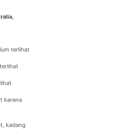
ralia,
:
um terlihat
erlihat
lihat
at karena
at, kadang