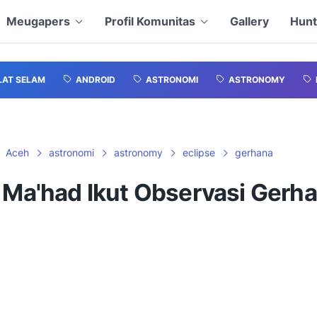
Meugapers
Profil Komunitas
Gallery
Hunt
LAT SELAM
ANDROID
ASTRONOMI
ASTRONOMY
Aceh
astronomi
astronomy
eclipse
gerhana
i Ma'had Ikut Observasi Gerh