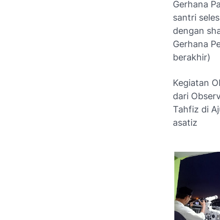
Gerhana Par
santri sele
dengan shal
Gerhana Pe
berakhir)
Kegiatan Ob
dari Obser
Tahfiz di A
asatiz