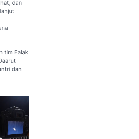
ihat, dan
lanjut
ana
h tim Falak
Daarut
antri dan