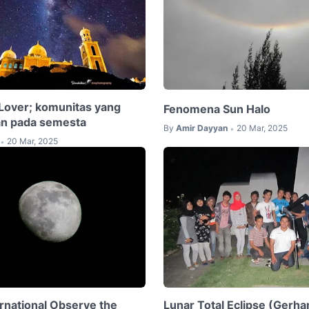
Lover; komunitas yang
Fenomena Sun Halo
n pada semesta
By
Amir Dayyan
20 Mar, 2025
•
20 Mar, 2025
•
rnational Observe the
Lunar Total Eclipse (Gerha