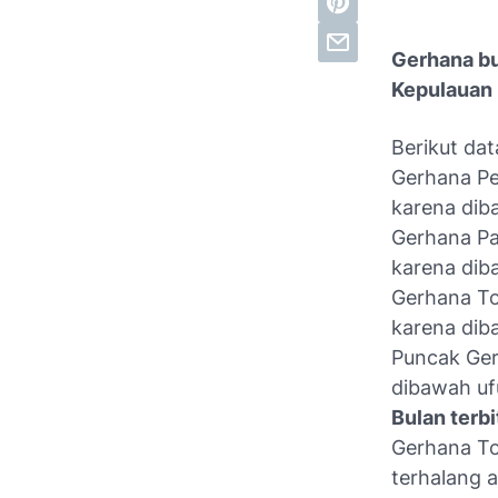
Gerhana bul
Kepulauan 
Berikut da
Gerhana Pe
karena dib
Gerhana Par
karena dib
Gerhana Tot
karena dib
Puncak Ger
dibawah uf
Bulan terbi
Gerhana Tot
terhalang 