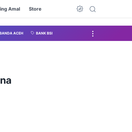
ing Amal
Store
BANDA ACEH
BANK BSI
ana