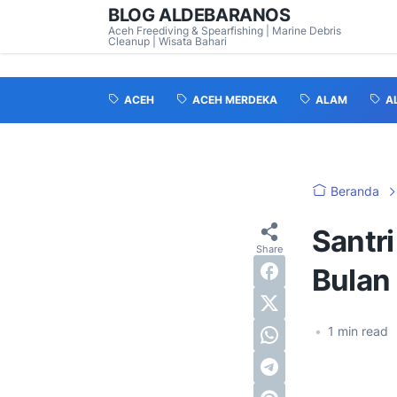
BLOG ALDEBARANOS
Aceh Freediving & Spearfishing | Marine Debris
Cleanup | Wisata Bahari
ACEH
ACEH MERDEKA
ALAM
A
Beranda
Santr
Bulan
•
1
min read