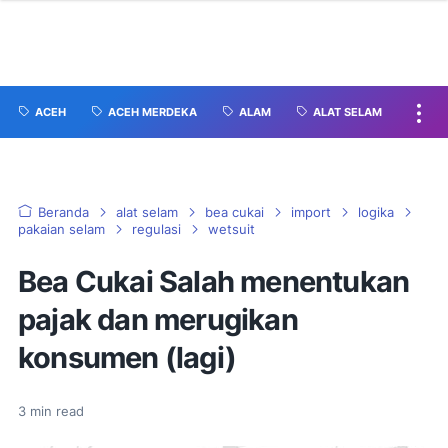
ACEH
ACEH MERDEKA
ALAM
ALAT SELAM
Beranda
alat selam
bea cukai
import
logika
pakaian selam
regulasi
wetsuit
Bea Cukai Salah menentukan
pajak dan merugikan
konsumen (lagi)
3
min read